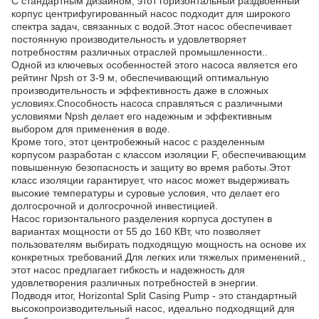
С стандартным дизайном, этот горизонтальный раздвоенный
корпус центрифугированный насос подходит для широкого
спектра задач, связанных с водой.Этот насос обеспечивает
постоянную производительность и удовлетворяет
потребностям различных отраслей промышленности..
Одной из ключевых особенностей этого насоса является его
рейтинг Npsh от 3-9 м, обеспечивающий оптимальную
производительность и эффективность даже в сложных
условиях.Способность насоса справляться с различными
условиями Npsh делает его надежным и эффективным
выбором для применения в воде.
Кроме того, этот центробежный насос с разделенным
корпусом разработан с классом изоляции F, обеспечивающим
повышенную безопасность и защиту во время работы.Этот
класс изоляции гарантирует, что насос может выдерживать
высокие температуры и суровые условия, что делает его
долгосрочной и долгосрочной инвестицией.
Насос горизонтального разделения корпуса доступен в
вариантах мощности от 55 до 160 КВт, что позволяет
пользователям выбирать подходящую мощность на основе их
конкретных требований.Для легких или тяжелых применений.,
этот насос предлагает гибкость и надежность для
удовлетворения различных потребностей в энергии.
Подводя итог, Horizontal Split Casing Pump - это стандартный
высокопроизводительный насос, идеально подходящий для