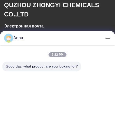
QUZHOU ZHONGYI CHEMICALS
CO.,LTD
Электронная почта
wfmbeide@163.com
Anna
Рабочее время
6:22 PM
08:00-17:00
Good day, what product are you looking for?
Наш адрес
Адрес
No.121. Городок Quzhou Чжэцзян Китай Kecheng
Телефон
86-570-8017861