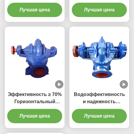
расщепленный
разделенный
корпусный насос с
Лучшая цена
корпусный насос с
Лучшая цена
уплотнителем
дизельным
упаковки Размер
двигателем
входа/выхода до 800
мм
Эффективность ≥ 70%
Водоэффективность
Горизонтальный
и надежность
расщепленный корпус
Горизонтальный
насоса Центробежный
Лучшая цена
расщепленный корпус
Лучшая цена
насос с диапазоном
центробежного насоса
мощности 50 КВт и