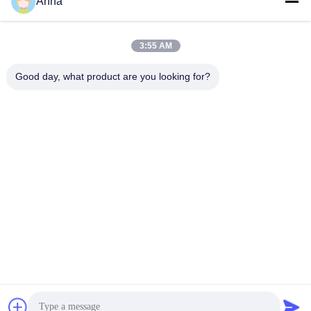
Anna
Рабочее время
3:55 AM
08:00-17:00
Good day, what product are you looking for?
Наш адрес
Адрес
No.121. Городок Quzhou Чжэцзян Китай Kecheng
Телефон
86-570-8017861
Китай Хорошее качество Погружной канализационный насос
Доставщик. -2026 QUZHOU ZHONGYI CHEMICALS CO.,LTD
Все права защищены.
Политика конфиденциальности
|
Карта сайта