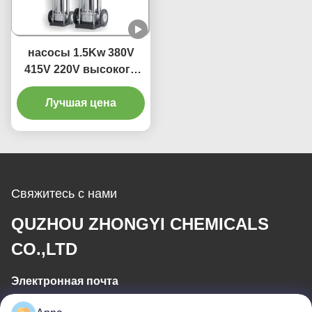
насосы 1.5Kw 380V
415V 220V высокого
давления 2m3/H CDL
многошаговые
Лучшая цена
центробежные
Свяжитесь с нами
QUZHOU ZHONGYI CHEMICALS
CO.,LTD
Электронная почта
wfmbeide@163.com