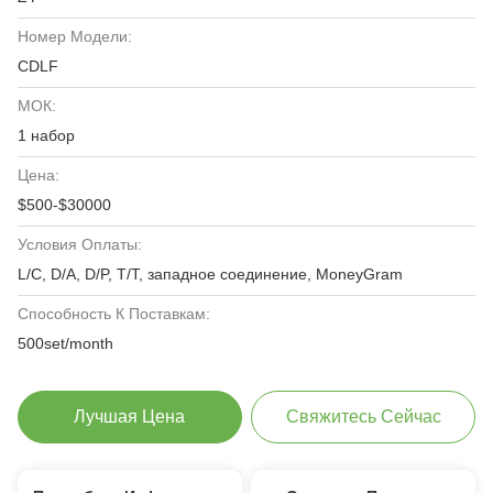
Номер Модели:
CDLF
МОК:
1 набор
Цена:
$500-$30000
Условия Оплаты:
L/C, D/A, D/P, T/T, западное соединение, MoneyGram
Способность К Поставкам:
500set/month
Лучшая Цена
Свяжитесь Сейчас