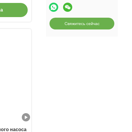
ением и
на
оростью
Свяжитесь сейчас
ого насоса