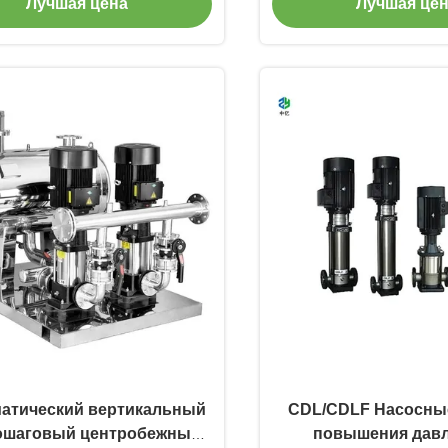
Лучшая цена
Лучшая це
атический вертикальный
CDL/CDLF Насосные станции
ошаговый центробежный
повышения давл