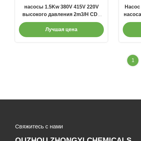
насосы 1.5Kw 380V 415V 220V
Насос
высокого давления 2m3/H CDL
насоса
многошаговые центробежные
Лучшая цена
1
Свяжитесь с нами
QUZHOU ZHONGYI CHEMICALS