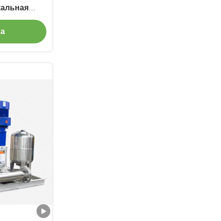
кальная
лизкая
на