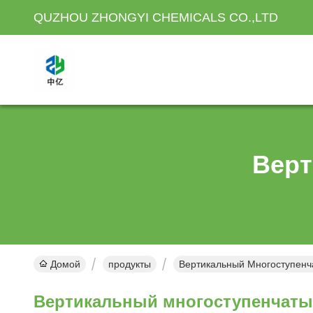
QUZHOU ZHONGYI CHEMICALS CO.,LTD
Верт
Домой
продукты
Вертикальный Многоступенч
Вертикальный многоступенчаты