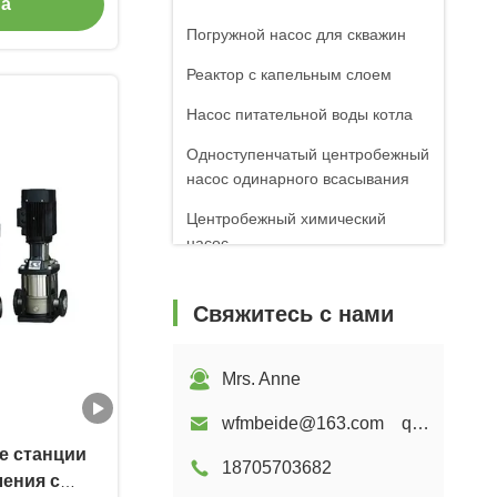
на
Погружной насос для скважин
Реактор с капельным слоем
Насос питательной воды котла
Одноступенчатый центробежный
насос одинарного всасывания
Центробежный химический
насос
Погружной солнечный водяной
насос
Свяжитесь с нами
Стальные шаровые краны
Mrs. Anne
графитная плесень
wfmbeide@163.com qzwfm@hotmail.com
Воздуходувка корней
18705703682
ения с