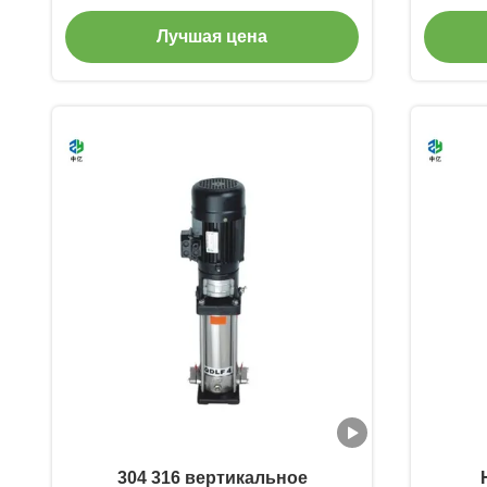
подкачки DN25-DN300
н
Лучшая цена
вертикального Multi
дизе
центробежный
304 316 вертикальное