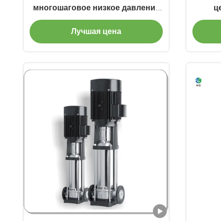
многошаговое низкое давление
ц
центробежного насоса 1-150m3/H
труб
Лучшая цена
верт