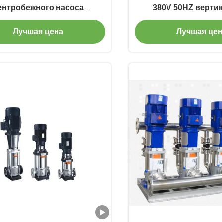
ентробежного насоса
380V 50HZ верти
опровода электрическая
многошаговая б
Лучшая цена
Лучшая це
икальная многошаговая