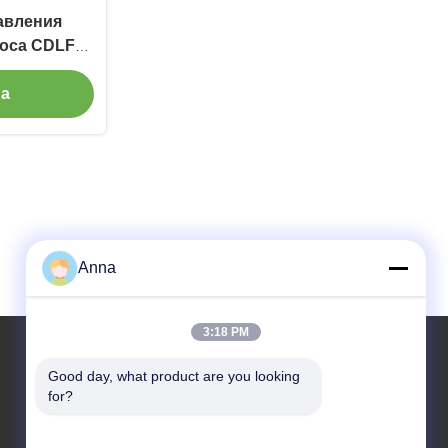
авления
соса CDLF
гошаговая
на
Anna
3:18 PM
Good day, what product are you looking 
for?
Наш адрес
Адрес