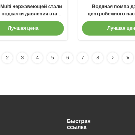
 Multi нержавеющей стали
Водяная помпа д
 подкачки давления этапа
центробежного на
HT200 вертикальный
вертикальная мно
Лучшая цена
Лучшая це
многошаговый
постоянн
2
3
4
5
6
7
8
Быстрая
ссылка