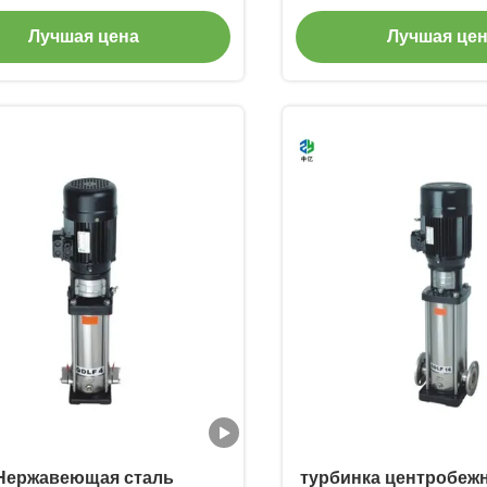
асос насоса 3000GPM
постоянным давл
Лучшая цена
Лучшая це
льный противопожарный
регулируемой ск
Нержавеющая сталь
турбинка центробежн