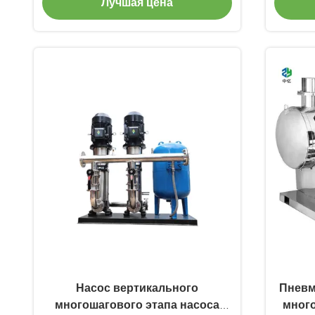
Лучшая цена
центробежный насос
Максимальное рабочее давление
от 1,6 до 10,0 МПа
Насос вертикального
Пневм
многошагового этапа насоса
мног