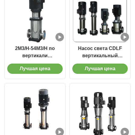
2M3/H-54M3/H по
Насос света CDLF
вертикали
вертикальный
многошаговый
многошаговый
Лучшая цена
Лучшая цена
центробежный насос
центробежный для
5" 6" насос CDLF
немножко въедливой
жидкости