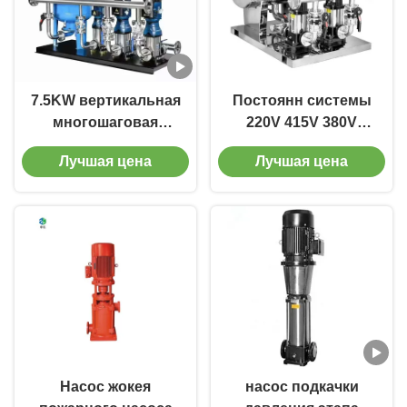
7.5KW вертикальная
Постоянн системы
многошаговая
220V 415V 380V
центробежная
водяной помпы
Лучшая цена
Лучшая цена
насосная система
давления 1HP-100HP
давления насоса
CDLF постоянн
Насос жокея
насос подкачки