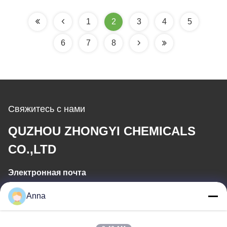
вертикальный
строительства
многошаговый
1
2
3
4
5
6
7
8
Свяжитесь с нами
QUZHOU ZHONGYI CHEMICALS
CO.,LTD
Электронная почта
wfmbeide@163.com
Anna
Рабочее время